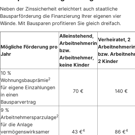
Neben der Zinssicherheit erleichtert auch staatliche
Bausparförderung die Finanzierung Ihrer eigenen vier
Wände. Mit Bausparen profitieren Sie gleich dreifach.
Alleinstehend,
Verheiratet, 2
Arbeitnehmerin
Mögliche Förderung pro
Arbeitnehmeri
bzw.
Jahr
bzw. Arbeitneh
Arbeitnehmer,
2 Kinder
keine Kinder
10 %
2
Wohnungsbauprämie
für eigene Einzahlungen
70 €
140 €
in einen
Bausparvertrag
9 %
2
Arbeitnehmersparzulage
für die Anlage
4
4
vermögenswirksamer
43 €
86 €